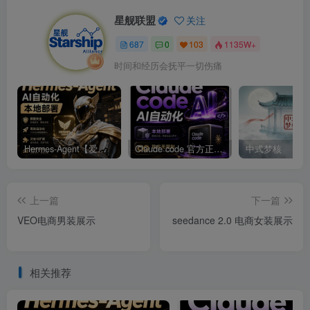
星舰联盟
关注
687
0
103
1135W+
时间和经历会抚平一切伤痛
Hermes-Agent【爱马仕】AI自动化部署【会员免费领取安装包】
Claude code 官方正版 超强工具【会员免费领取安装包】
中式梦核
上一篇
下一篇
VEO电商男装展示
seedance 2.0 电商女装展示
相关推荐