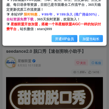
越、每日语录等资源，目前已是市面最全工作流平台，365天稳
定更新优质工作流资源！
🔰 本站VIP
限时特惠，
￥99/年，￥199/永久 (推广佣金50%)，
全站资源免费下载，
365天实时更新，欢迎加入！
🔰
星舰联盟开放加盟，搭建一个和星舰联盟AIGC一样的知识付
费平台，
站长微信：starxj999
开通VIP会员
加盟当站长
首页
会员免费
正文
seedance2.0 脱口秀【速创剪映小助手】
星舰联盟
关注
私信
8月3日 10:13更新
1.8W+
1416
视
频
播
放