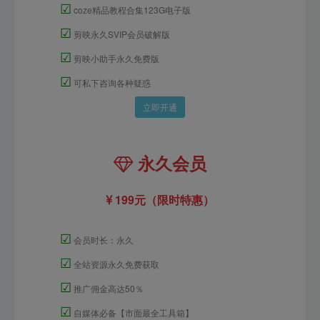
☑
coze精品教程合集123G电子版
☑
剪映永久SVIP会员破解版
☑
剪映小助手永久免费版
☑
可私下咨询各种疑惑
立即开通
永久会员
199元（限时特惠）
☑
会员时长：永久
☑
全站资源永久免费获取
☑
推广佣金高达50％
☑
自媒体必备【市面最全工具箱】