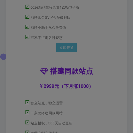
☑
coze精品教程合集123G电子版
☑
剪映永久SVIP会员破解版
☑
剪映小助手永久免费版
☑
可私下咨询各种疑惑
立即开通
搭建同款站点
2999元（下月涨1000）
☑
独立站点，独立运营
☑
一条龙搭建同款网站
☑
站点授权，365天自动更新
☑
商业定制合作支持