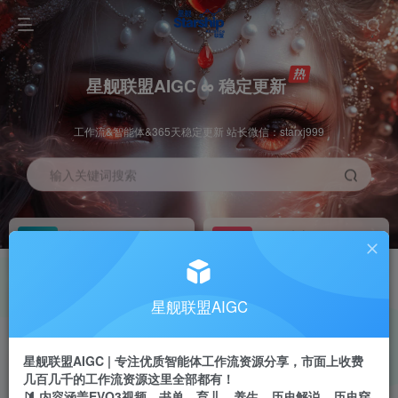
星舰联盟AIGC ∞ 稳定更新
工作流&智能体&365天稳定更新 站长微信：starxj999
输入关键词搜索
加入会员
工作流主页
1折
持续更新
全站资源免费下载
一站式AI创作平台
每周免费工作流
推广佣金
星舰联盟AIGC
体验
50-70%分佣
不定期更新
推广返佣高达70%
星舰联盟AIGC | 专注优质智能体工作流资源分享，市面上收费
站长招募
推荐
几百几千的工作流资源这里全部都有！
项目周期预估10年
🔰 内容涵盖EVO3视频、书单、育儿、养生、历史解说、历史穿