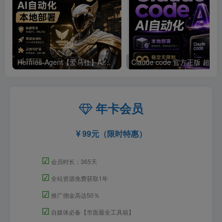
Hermes-Agent【爱马仕】AI自动化部署【会员免费领取安装包】
年卡会员
99元（限时特惠）
☑
会员时长：365天
☑
全站资源免费获取1年
☑
推广佣金高达50％
☑
自媒体必备【市面最全工具箱】