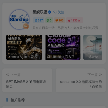
星舰联盟
关注
687
0
103
1135W+
只有在日常生活中尽责的人才会在重大时刻尽责
Hermes-Agent【爱马仕】AI自动化部署【会员免费领取安装包】
Claude code 官方正版 超强工具【会员免费领取安装包】
中式梦核
上一篇
下一篇
GPT-IMAGE-2-通用电商详
seedance 2.0 电商模特走秀
情页
卡点换装
相关推荐