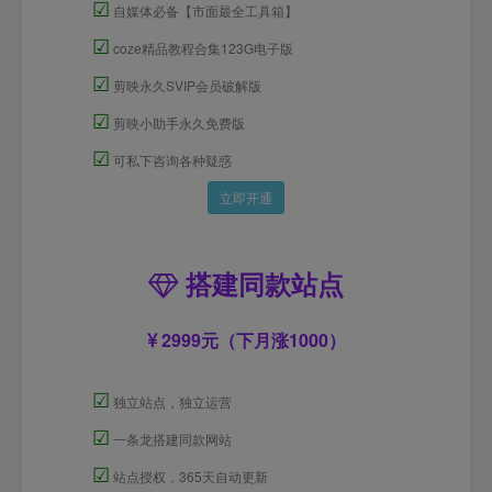
☑
自媒体必备【市面最全工具箱】
☑
coze精品教程合集123G电子版
☑
剪映永久SVIP会员破解版
☑
剪映小助手永久免费版
☑
可私下咨询各种疑惑
立即开通
搭建同款站点
2999元（下月涨1000）
☑
独立站点，独立运营
☑
一条龙搭建同款网站
☑
站点授权，365天自动更新