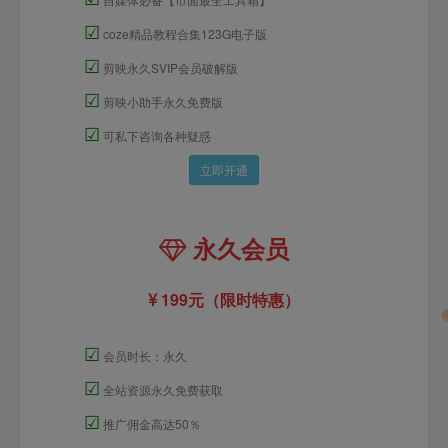
☑
coze精品教程合集123G电子版
☑
剪映永久SVIP会员破解版
☑
剪映小助手永久免费版
☑
可私下咨询各种疑惑
立即开通
永久会员
199元（限时特惠）
☑
会员时长：永久
☑
全站资源永久免费获取
☑
推广佣金高达50％