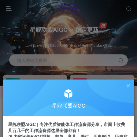
星舰联盟AIGC ∞ 稳定更新
工作流&智能体&365天稳定更新 站长微信：starxj999
输入关键词搜索
加入会员
工作流主页
1折
持续更新
全站资源免费下载
一站式AI创作平台
每周免费工作流
推广佣金
星舰联盟AIGC
体验
50-70%分佣
不定期更新
推广返佣高达70%
星舰联盟AIGC | 专注优质智能体工作流资源分享，市面上收费
站长招募
推荐
几百几千的工作流资源这里全部都有！
项目周期预估10年
🔰 内容涵盖EVO3视频、书单、育儿、养生、历史解说、历史穿