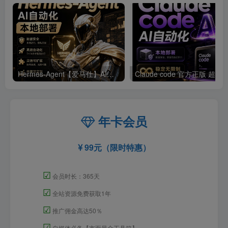
Hermes-Agent【爱马仕】AI自动化部署【会员免费领取安装包】
年卡会员
99元（限时特惠）
☑
会员时长：365天
☑
全站资源免费获取1年
☑
推广佣金高达50％
☑
自媒体必备【市面最全工具箱】