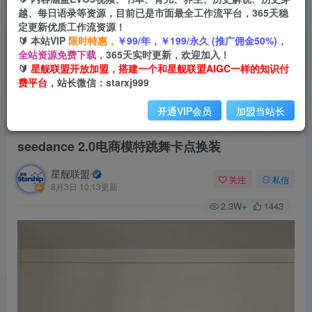
越、每日语录等资源，目前已是市面最全工作流平台，365天稳
定更新优质工作流资源！
🔰 本站VIP
限时特惠，
￥99/年，￥199/永久 (推广佣金50%)，
全站资源免费下载，
365天实时更新，欢迎加入！
🔰
星舰联盟开放加盟，搭建一个和星舰联盟AIGC一样的知识付
费平台，
站长微信：starxj999
开通VIP会员
加盟当站长
首页
会员免费
正文
seedance 2.0电商模特跳舞卡点换装
星舰联盟
关注
私信
8月3日 10:13更新
2.3W+
1443
视
频
播
放