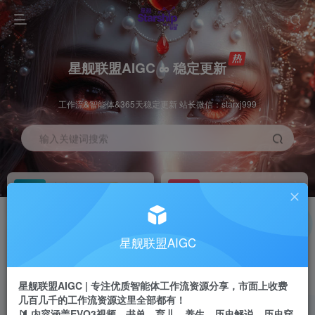
星舰联盟AIGC ∞ 稳定更新
工作流&智能体&365天稳定更新 站长微信：starxj999
输入关键词搜索
加入会员
工作流主页
1折
持续更新
全站资源免费下载
一站式AI创作平台
每周免费工作流
推广佣金
星舰联盟AIGC
体验
50-70%分佣
不定期更新
推广返佣高达70%
星舰联盟AIGC | 专注优质智能体工作流资源分享，市面上收费
站长招募
推荐
几百几千的工作流资源这里全部都有！
项目周期预估10年
🔰 内容涵盖EVO3视频、书单、育儿、养生、历史解说、历史穿