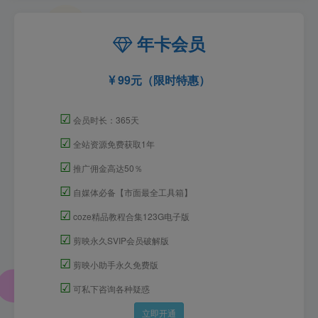
年卡会员
99元（限时特惠）
☑
会员时长：365天
☑
全站资源免费获取1年
☑
推广佣金高达50％
☑
自媒体必备【市面最全工具箱】
☑
coze精品教程合集123G电子版
☑
剪映永久SVIP会员破解版
☑
剪映小助手永久免费版
☑
可私下咨询各种疑惑
立即开通