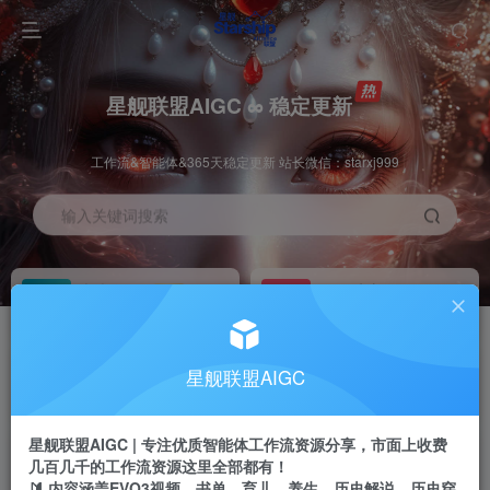
星舰联盟AIGC ∞ 稳定更新
工作流&智能体&365天稳定更新 站长微信：starxj999
输入关键词搜索
加入会员
工作流主页
1折
持续更新
全站资源免费下载
一站式AI创作平台
每周免费工作流
推广佣金
星舰联盟AIGC
体验
50-70%分佣
不定期更新
推广返佣高达70%
星舰联盟AIGC | 专注优质智能体工作流资源分享，市面上收费
站长招募
推荐
几百几千的工作流资源这里全部都有！
项目周期预估10年
🔰 内容涵盖EVO3视频、书单、育儿、养生、历史解说、历史穿