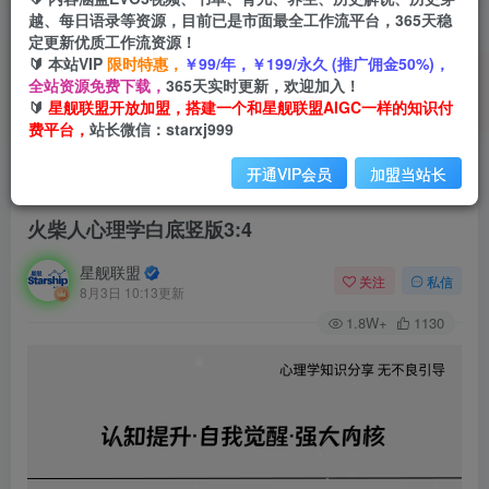
越、每日语录等资源，目前已是市面最全工作流平台，365天稳
定更新优质工作流资源！
🔰 本站VIP
限时特惠，
￥99/年，￥199/永久 (推广佣金50%)，
全站资源免费下载，
365天实时更新，欢迎加入！
🔰
星舰联盟开放加盟，搭建一个和星舰联盟AIGC一样的知识付
费平台，
站长微信：starxj999
开通VIP会员
加盟当站长
首页
会员免费
正文
火柴人心理学白底竖版3:4
星舰联盟
关注
私信
8月3日 10:13更新
1.8W+
1130
视
频
播
放