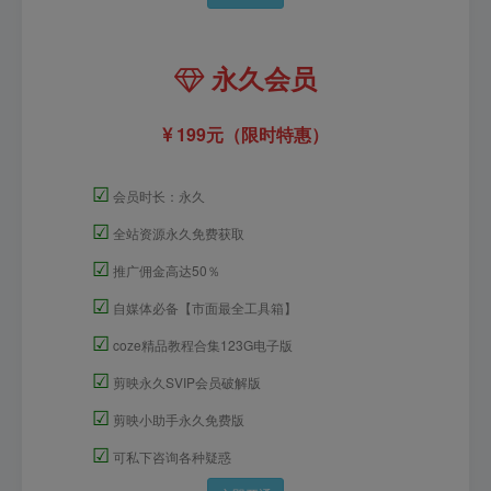
永久会员
199元（限时特惠）
☑
会员时长：永久
☑
全站资源永久免费获取
☑
推广佣金高达50％
☑
自媒体必备【市面最全工具箱】
☑
coze精品教程合集123G电子版
☑
剪映永久SVIP会员破解版
☑
剪映小助手永久免费版
☑
可私下咨询各种疑惑