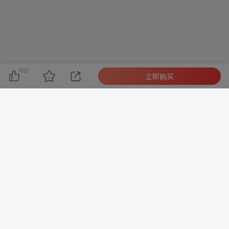
1027
立即购买
年卡会员
99元（限时特惠）
☑
会员时长：365天