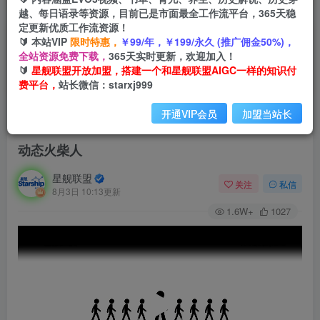
越、每日语录等资源，目前已是市面最全工作流平台，365天稳
定更新优质工作流资源！
🔰 本站VIP
限时特惠，
￥99/年，￥199/永久 (推广佣金50%)，
全站资源免费下载，
365天实时更新，欢迎加入！
🔰
星舰联盟开放加盟，搭建一个和星舰联盟AIGC一样的知识付
费平台，
站长微信：starxj999
开通VIP会员
加盟当站长
首页
会员免费
正文
动态火柴人
星舰联盟
关注
私信
8月3日 10:13更新
1.6W+
1027
视
频
播
放