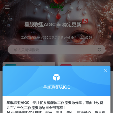
星舰联盟AIGC ∞ 稳定更新
工作流&智能体&365天稳定更新 站长微信：starxj999
输入关键词搜索
加入会员
工作流主页
1折
持续更新
全站资源免费下载
一站式AI创作平台
每周免费工作流
推广佣金
星舰联盟AIGC
体验
50-70%分佣
不定期更新
推广返佣高达70%
星舰联盟AIGC | 专注优质智能体工作流资源分享，市面上收费
站长招募
推荐
几百几千的工作流资源这里全部都有！
项目周期预估10年
🔰 内容涵盖EVO3视频、书单、育儿、养生、历史解说、历史穿