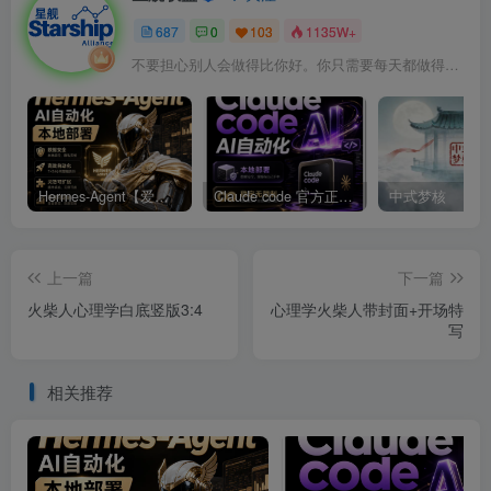
687
0
103
1135W+
不要担心别人会做得比你好。你只需要每天都做得比前一天好就可以了
Hermes-Agent【爱马仕】AI自动化部署【会员免费领取安装包】
Claude code 官方正版 超强工具【会员免费领取安装包】
中式梦核
上一篇
下一篇
火柴人心理学白底竖版3:4
心理学火柴人带封面+开场特
写
相关推荐