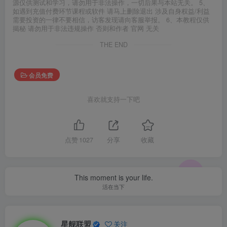
源仅供测试和学习，请勿用于非法操作，一切后果与本站无关。 5、
如遇到充值付费环节课程或软件 请马上删除退出 涉及自身权益/利益
需要投资的一律不要相信，访客发现请向客服举报。 6、本教程仅供
揭秘 请勿用于非法违规操作 否则和作者 官网 无关
THE END
会员免费
喜欢就支持一下吧
点赞
1027
分享
收藏
This moment is your life.
活在当下
星舰联盟
关注