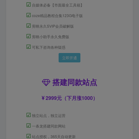
☑
自媒体必备【市面最全工具箱】
☑
coze精品教程合集123G电子版
☑
剪映永久SVIP会员破解版
☑
剪映小助手永久免费版
☑
可私下咨询各种疑惑
立即开通
搭建同款站点
2999元（下月涨1000）
☑
独立站点，独立运营
☑
一条龙搭建同款网站
☑
站点授权，365天自动更新