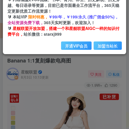
越、每日语录等资源，目前已是市面最全工作流平台，365天稳
定更新优质工作流资源！
🔰 本站VIP
限时特惠，
￥99/年，￥199/永久 (推广佣金50%)，
全站资源免费下载，
365天实时更新，欢迎加入！
🔰
星舰联盟开放加盟，搭建一个和星舰联盟AIGC一样的知识付
费平台，
站长微信：starxj999
开通VIP会员
加盟当站长
首页
会员免费
正文
Banana 1:1复刻爆款电商图
星舰联盟
关注
私信
8月3日 10:13更新
1.9W+
1290