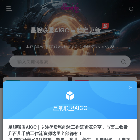
星舰联盟AIGC ∞ 稳定更新
工作流&智能体&365天稳定更新 站长微信：starxj999
输入关键词搜索
加入会员
工作流主页
1折
持续更新
全站资源免费下载
一站式AI创作平台
每周免费工作流
推广佣金
星舰联盟AIGC
体验
50-70%分佣
不定期更新
推广返佣高达70%
星舰联盟AIGC | 专注优质智能体工作流资源分享，市面上收费
站长招募
推荐
几百几千的工作流资源这里全部都有！
项目周期预估10年
🔰 内容涵盖EVO3视频、书单、育儿、养生、历史解说、历史穿