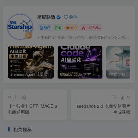
星舰联盟
关注
687
0
103
1135W+
不要问自己收获了多少果实，而是要问自己今天播种了多少种子
Hermes-Agent【爱马仕】AI自动化部署【会员免费领取安装包】
Claude code 官方正版 超强工具【会员免费领取安装包】
中式梦核
上一篇
下一篇
【全行业】GPT-IMAGE-2-
seedance 2.0 电商复刻图片
电商通用版
生成视频
相关推荐