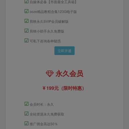
☑
自媒体必备【市面最全工具箱】
☑
coze精品教程合集123G电子版
☑
剪映永久SVIP会员破解版
☑
剪映小助手永久免费版
☑
可私下咨询各种疑惑
立即开通
永久会员
199元（限时特惠）
☑
会员时长：永久
☑
全站资源永久免费获取
☑
推广佣金高达50％