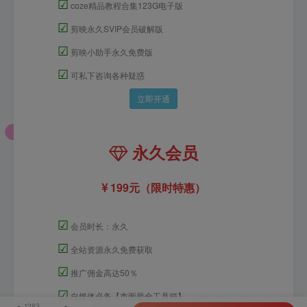
☑
coze精品教程合集123G电子版
☑
剪映永久SVIP会员破解版
☑
剪映小助手永久免费版
☑
可私下咨询各种疑惑
立即开通
永久会员
199元（限时特惠）
☑
会员时长：永久
☑
全站资源永久免费获取
☑
推广佣金高达50％
☑
自媒体必备【市面最全工具箱】
1283