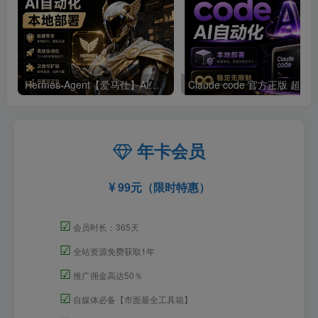
Hermes-Agent【爱马仕】AI自动化部署【会员免费领取安装包】
年卡会员
99元（限时特惠）
☑
会员时长：365天
☑
全站资源免费获取1年
☑
推广佣金高达50％
☑
自媒体必备【市面最全工具箱】