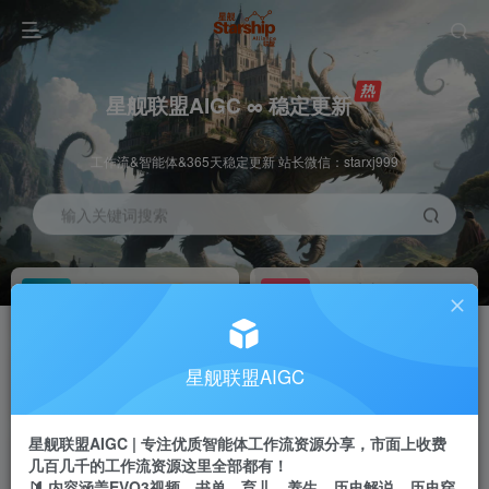
星舰联盟AIGC ∞ 稳定更新
工作流&智能体&365天稳定更新 站长微信：starxj999
输入关键词搜索
加入会员
工作流主页
1折
持续更新
全站资源免费下载
一站式AI创作平台
每周免费工作流
推广佣金
星舰联盟AIGC
体验
50-70%分佣
不定期更新
推广返佣高达70%
星舰联盟AIGC | 专注优质智能体工作流资源分享，市面上收费
站长招募
推荐
几百几千的工作流资源这里全部都有！
项目周期预估10年
🔰 内容涵盖EVO3视频、书单、育儿、养生、历史解说、历史穿