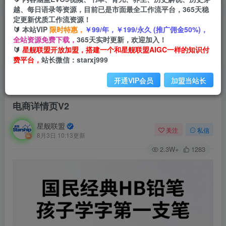
越、每日语录等资源，目前已是市面最全工作流平台，365天稳
定更新优质工作流资源！
🔰 本站VIP
限时特惠，
￥99/年，￥199/永久 (推广佣金50%)，
全站资源免费下载，
365天实时更新，欢迎加入！
🔰
星舰联盟开放加盟，搭建一个和星舰联盟AIGC一样的知识付
费平台，
站长微信：starxj999
开通VIP会员
加盟当站长
首页
会员免费
正文
电商详情页V2
星舰联盟
关注
私信
8月3日 10:13更新
2.3W+
1283