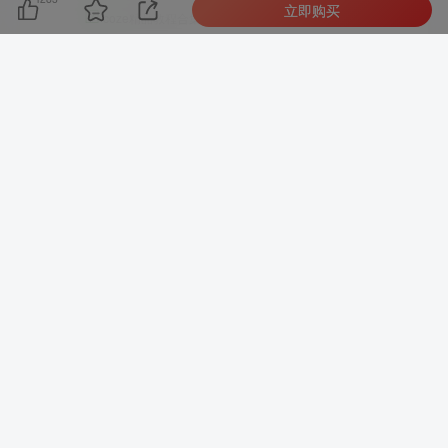
立即购买
☑
coze精品教程合集123G电子版
☑
剪映永久SVIP会员破解版
☑
剪映小助手永久免费版
☑
可私下咨询各种疑惑
立即开通
搭建同款站点
2999元（下月涨1000）
☑
独立站点，独立运营
☑
一条龙搭建同款网站
☑
站点授权，365天自动更新
☑
商业定制合作支持