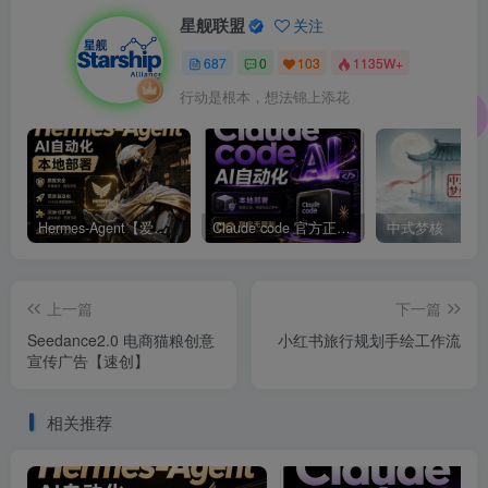
星舰联盟
关注
687
0
103
1135W+
行动是根本，想法锦上添花
Hermes-Agent【爱马仕】AI自动化部署【会员免费领取安装包】
Claude code 官方正版 超强工具【会员免费领取安装包】
中式梦核
上一篇
下一篇
Seedance2.0 电商猫粮创意
小红书旅行规划手绘工作流
宣传广告【速创】
相关推荐